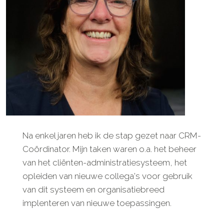
Na enkel jaren heb ik de stap gezet naar CRM-
Coördinator. Mijn taken waren o.a. het beheer
van het cliënten-administratiesysteem, het
opleiden van nieuwe collega's voor gebruik
van dit systeem en organisatiebreed
implenteren van nieuwe toepassingen.