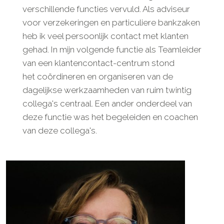
verschillende functies vervuld. Als adviseur
voor verzekeringen en particuliere bankzaken
heb ik veel persoonlijk contact met klanten
gehad. In mijn volgende functie als Teamleider
van een klantencontact-centrum stond
het coördineren en organiseren van de
dagelijkse werkzaamheden van ruim twintig
collega's centraal. Een ander onderdeel van
deze functie was het begeleiden en coachen
van deze collega's.