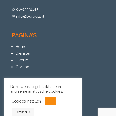
✆ 06-23331145
✉︎ info@buroviz.nl
PAGINA’S
Home
Diensten
Over mij
Contact
Deze website gebruikt alleen
INFORMATIE
anonieme analytische cookies.
Privacyverklaring
Cookies instellen
OK
Disclaimer
Liever niet