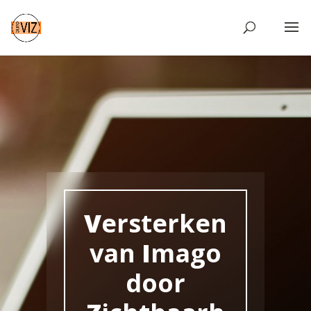
V
ersterken
van
I
mago
door