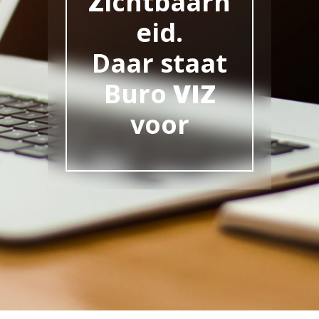
Z
ichtbaarh
eid.
Daar staat
Buro
VIZ
voor